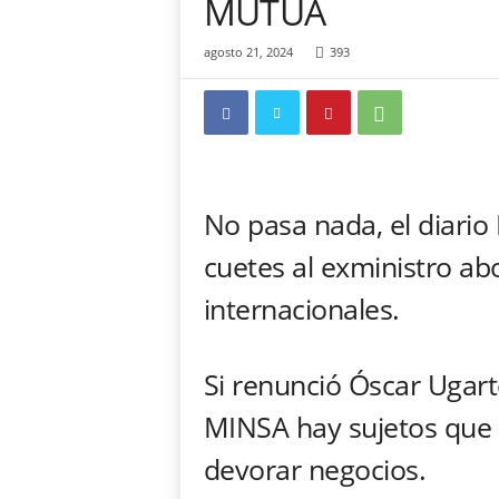
MUTUA
c
a
agosto 21, 2024
393
"
S
i
n
C
o
m
No pasa nada, el diario
p
o
cuetes al exministro ab
n
internacionales.
e
n
d
a
Si renunció Óscar Ugar
"
MINSA hay sujetos que
devorar negocios.