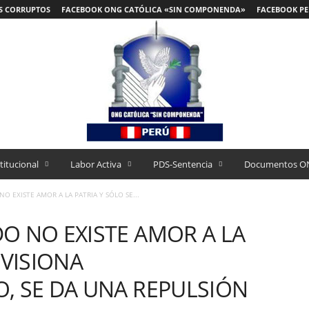
S CORRUPTOS
FACEBOOK ONG CATÓLICA «SIN COMPONENDA»
FACEBOOK PE
titucional
Labor Activa
PDS-Sentencia
Documentos O
O EXISTE AMOR A LA PATRIA Y SÓLO SE...
O NO EXISTE AMOR A LA
 VISIONA
, SE DA UNA REPULSIÓN