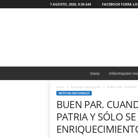
7 AGOSTO, 2026, 9:38 AM
FACEBOOK FUERA LO
W
e
Inicio
Información Ins
b
O
Inicio
Noticias Nacionales
BUEN PAR. CUANDO N
N
NOTICIAS NACIONALES
G
BUEN PAR. CUAND
C
a
PATRIA Y SÓLO SE
t
ó
ENRIQUECIMIENTO
l
i