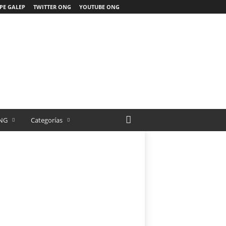
PE GALEP
TWITTER ONG
YOUTUBE ONG
NG
Categorías