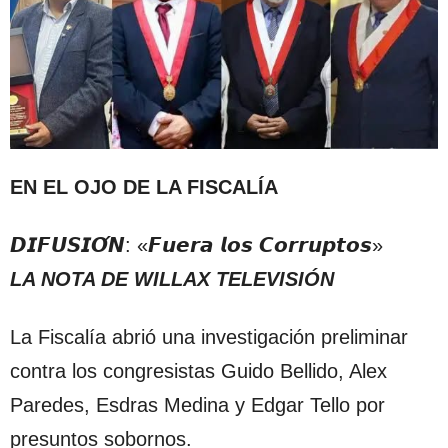
EN EL OJO DE LA FISCALÍA
𝘿𝙄𝙁𝙐𝙎𝙄𝙊́𝙉: «𝙁𝙪𝙚𝙧𝙖 𝙡𝙤𝙨 𝘾𝙤𝙧𝙧𝙪𝙥𝙩𝙤𝙨»
LA NOTA DE WILLAX TELEVISIÓN
La Fiscalía abrió una investigación preliminar
contra los congresistas Guido Bellido, Alex
Paredes, Esdras Medina y Edgar Tello por
presuntos sobornos.