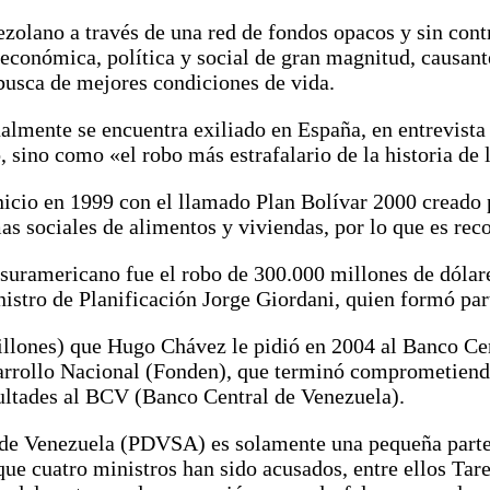
ezolano a través de una red de fondos opacos y sin contr
 económica, política y social de gran magnitud, causan
 busca de mejores condiciones de vida.
tualmente se encuentra exiliado en España, en entre
o, sino como «el robo más estrafalario de la historia de
nicio en 1999 con el llamado Plan Bolívar 2000 creado 
s sociales de alimentos y viviendas, por lo que es re
s suramericano fue el robo de 300.000 millones de dól
nistro de Planificación Jorge Giordani, quien formó pa
llones) que Hugo Chávez le pidió en 2004 al Banco Ce
sarrollo Nacional (Fonden), que terminó comprometiend
acultades al BCV (Banco Central de Venezuela).
de Venezuela (PDVSA) es solamente una pequeña parte d
 cuatro ministros han sido acusados, entre ellos Tarec