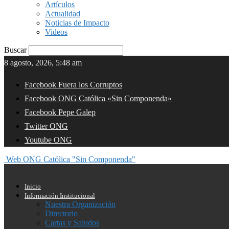
Artículos
Actualidad
Noticias de Impacto
Videos
Buscar
8 agosto, 2026, 5:48 am
Facebook Fuera los Corruptos
Facebook ONG Católica «Sin Componenda»
Facebook Pepe Galep
Twitter ONG
Youtube ONG
Web ONG Católica "Sin Componenda"
Inicio
Información Institucional
Nuestra Organización
Directorio
Cartas y Saludos