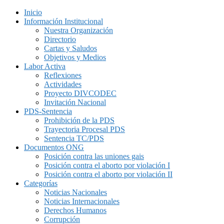
Inicio
Información Institucional
Nuestra Organización
Directorio
Cartas y Saludos
Objetivos y Medios
Labor Activa
Reflexiones
Actividades
Proyecto DIVCODEC
Invitación Nacional
PDS-Sentencia
Prohibición de la PDS
Trayectoria Procesal PDS
Sentencia TC/PDS
Documentos ONG
Posición contra las uniones gais
Posición contra el aborto por violación I
Posición contra el aborto por violación II
Categorías
Noticias Nacionales
Noticias Internacionales
Derechos Humanos
Corrupción