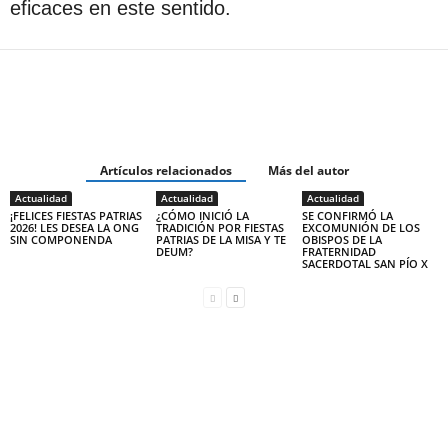
eficaces en este sentido.
Artículos relacionados
Más del autor
Actualidad
Actualidad
Actualidad
¡FELICES FIESTAS PATRIAS
¿CÓMO INICIÓ LA
SE CONFIRMÓ LA
2026! LES DESEA LA ONG
TRADICIÓN POR FIESTAS
EXCOMUNIÓN DE LOS
SIN COMPONENDA
PATRIAS DE LA MISA Y TE
OBISPOS DE LA
DEUM?
FRATERNIDAD
SACERDOTAL SAN PÍO X