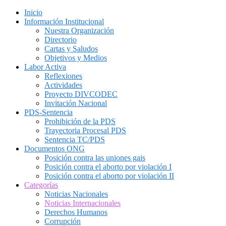
Inicio
Información Institucional
Nuestra Organización
Directorio
Cartas y Saludos
Objetivos y Medios
Labor Activa
Reflexiones
Actividades
Proyecto DIVCODEC
Invitación Nacional
PDS-Sentencia
Prohibición de la PDS
Trayectoria Procesal PDS
Sentencia TC/PDS
Documentos ONG
Posición contra las uniones gais
Posición contra el aborto por violación I
Posición contra el aborto por violación II
Categorías
Noticias Nacionales
Noticias Internacionales
Derechos Humanos
Corrupción