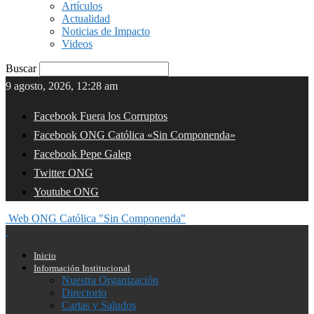
Artículos
Actualidad
Noticias de Impacto
Videos
Buscar
9 agosto, 2026, 12:28 am
Facebook Fuera los Corruptos
Facebook ONG Católica «Sin Componenda»
Facebook Pepe Galep
Twitter ONG
Youtube ONG
Web ONG Católica "Sin Componenda"
Inicio
Información Institucional
Nuestra Organización
Directorio
Cartas y Saludos